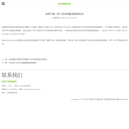
拒绝千篇一律 个性定制版尼康单反D4
发布时间：2019-01-29 11:36:49
你能想到的尼康D4定制化版本有哪些？白色版？迷彩版？还是LV版？自从PIMPYOURCAM.COM团队推出个性化定制尼康J1相机服务后，为了继续扩大影响力，宣传他
们的个性化相机定制服务，现在又推出了第一套经过个性化定制的尼康D4样品，一同推出的还有两支经过同样风格涂装的镜头，一支AF-S 35mm f/1.4G和一支AF-S
VR Nikkor ED 200mm f/2G(IF)。
PIMPYOURCAM.COM团队推出的这项定制服务不仅打破了相机千篇一律的颜色风格，而且每一款经过定制的产品在完成后都会删除原稿，成为一件不可复制的“孤
品”。
上一篇：无反相机市场争夺日益激烈 2019年或将成为岔路口
下一篇：专为老年人设计的超酷概念数码相机
联系我们
0898-08980898
联系人：张三 传真：000-000000000
客服QQ：123456789 邮箱：admin@youweb.com
地址：江西省南昌市
Copyright © 2012-2018 某某公司 版权所有 非商用版本
琼ICP备xxxxxxxx号